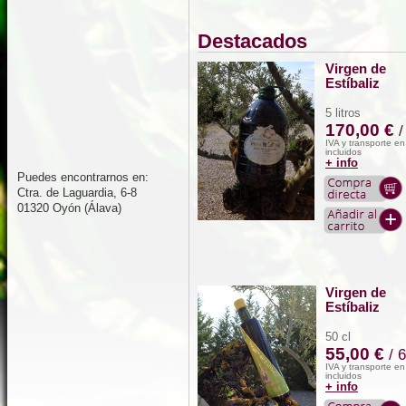
Destacados
Virgen de
Estíbaliz
5 litros
170,00 €
/
IVA y transporte e
incluidos
+ info
Puedes encontrarnos en:
Ctra. de Laguardia, 6-8
01320 Oyón (Álava)
Virgen de
Estíbaliz
50 cl
55,00 €
/ 
IVA y transporte e
incluidos
+ info