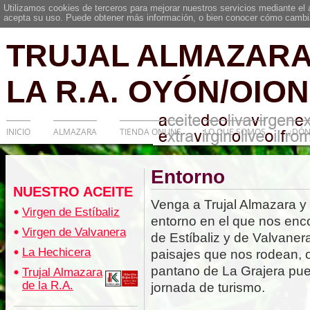
Utilizamos cookies de terceros para mejorar nuestros servicios mediante el
acepta su uso. Puede obtener más información, o bien conocer cómo cambia
TRUJAL ALMAZARA
LA R.A. OYÓN/OION
INICIO
ALMAZARA
TIENDA ONLINE
LO QUE SOMOS
¿DÓN
Entorno
NUESTRO ACEITE
Venga a Trujal Almazara y
Virgen de Estíbaliz
entorno en el que nos enco
Virgen de Valvanera
de Estíbaliz y de Valvanera
La Hechicera
paisajes que nos rodean, 
pantano de La Grajera pue
Trujal Almazara
de la R.A.
jornada de turismo.