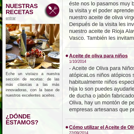
éste nos lo pasamos muy b
NUESTRAS
la visita y el poder apren
RECETAS
nuestro aceite de oliva virg
entrar
Después de la visita les in
nuestro aceite de Rioja Al
Vasco. También les invitam
Aceite de oliva para niños
1/10/2014
- Aceite de Oliva para Niño
Eche un vistazo a nuestra
atópicaLos niños atópicos 
sección de recetas: de las
habitualmente niños especia
más clásicas a las más
hija lo son puedes ayudarl
innovadoras, con la base de
de ducha o jabón fabricado
nuestros excelentes aceites.
Oliva, hay un montón de 
empresas artesanas que pr
¿DÓNDE
ESTAMOS?
Cómo utilizar el Aceite de O
22/09/2014