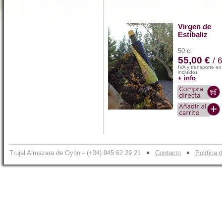
Virgen de
Estíbaliz
50 cl
55,00 €
/ 
IVA y transporte e
incluidos
+ info
Trujal Almazara de Oyón -
(+34) 945 62 29 21
Contacto
Política 