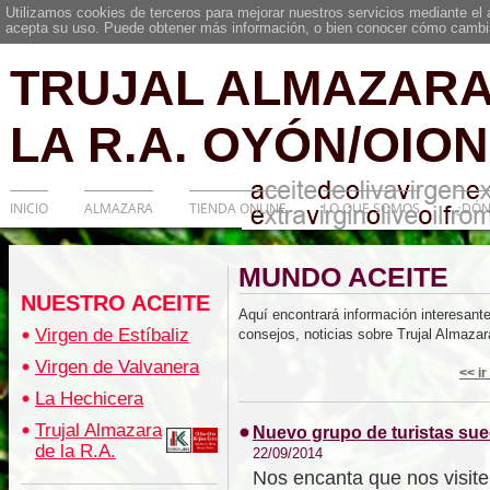
Utilizamos cookies de terceros para mejorar nuestros servicios mediante el
acepta su uso. Puede obtener más información, o bien conocer cómo cambia
TRUJAL ALMAZARA
LA R.A. OYÓN/OION
INICIO
ALMAZARA
TIENDA ONLINE
LO QUE SOMOS
¿DÓN
MUNDO ACEITE
NUESTRO ACEITE
Aquí encontrará información interesante
Virgen de Estíbaliz
consejos, noticias sobre Trujal Almazar
Virgen de Valvanera
<< ir
La Hechicera
Trujal Almazara
Nuevo grupo de turistas suec
de la R.A.
22/09/2014
Nos encanta que nos visite