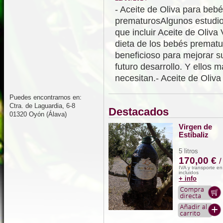
- Aceite de Oliva para beb
prematurosAlgunos estudi
que incluir Aceite de Oliva 
dieta de los bebés prematu
beneficioso para mejorar s
futuro desarrollo. Y ellos 
necesitan.- Aceite de Oliv
Puedes encontrarnos en:
Ctra. de Laguardia, 6-8
Destacados
01320 Oyón (Álava)
Virgen de
Estíbaliz
5 litros
170,00 €
/
IVA y transporte e
incluidos
+ info