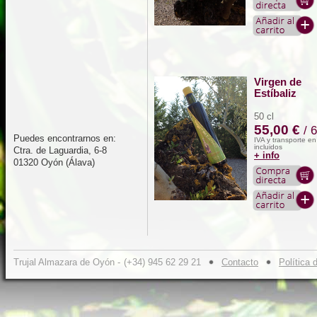
Virgen de
Estíbaliz
50 cl
55,00 €
/ 
Puedes encontrarnos en:
IVA y transporte e
incluidos
Ctra. de Laguardia, 6-8
+ info
01320 Oyón (Álava)
Trujal Almazara de Oyón -
(+34) 945 62 29 21
Contacto
Política 