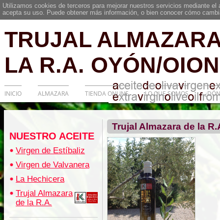
Utilizamos cookies de terceros para mejorar nuestros servicios mediante el
acepta su uso. Puede obtener más información, o bien conocer cómo cambia
TRUJAL ALMAZARA
LA R.A. OYÓN/OION
INICIO
ALMAZARA
TIENDA ONLINE
LO QUE SOMOS
¿DÓN
Trujal Almazara de la R.
NUESTRO ACEITE
Virgen de Estíbaliz
Virgen de Valvanera
La Hechicera
Trujal Almazara
de la R.A.