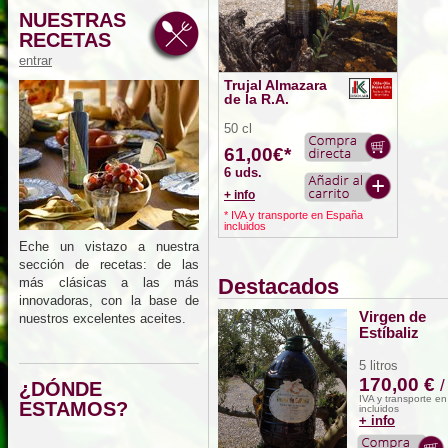
NUESTRAS
RECETAS
entrar
Trujal Almazara
de la R.A.
50 cl
61,00€*
6 uds.
+ info
* IVA y transporte en España
incluidos
Eche un vistazo a nuestra
sección de recetas: de las
Destacados
más clásicas a las más
innovadoras, con la base de
Virgen de
nuestros excelentes aceites.
Estíbaliz
5 litros
170,00 €
/
¿DÓNDE
IVA y transporte e
ESTAMOS?
incluidos
+ info